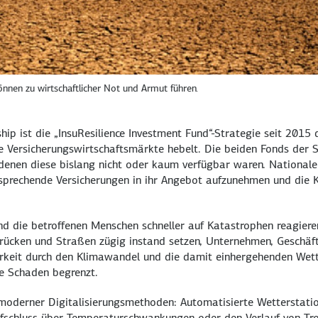
nnen zu wirtschaftlicher Not und Armut führen.
ship
ist die „
InsuResilience Investment Fund
“-Strategie seit 2015 
nale Versicherungswirtschaftsmärkte hebelt. Die beiden Fonds der
 denen diese bislang nicht oder kaum verfügbar waren. Nationale
ntsprechende Versicherungen in ihr Angebot aufzunehmen und die
und die betroffenen Menschen schneller auf Katastrophen reagier
rücken und Straßen zügig instand setzen, Unternehmen, Geschä
rkeit durch den Klimawandel und die damit einhergehenden Wett
he Schaden begrenzt.
moderner Digitalisierungsmethoden: Automatisierte Wetterstati
schluss über Temperaturschwankungen oder den Verlauf von Tr