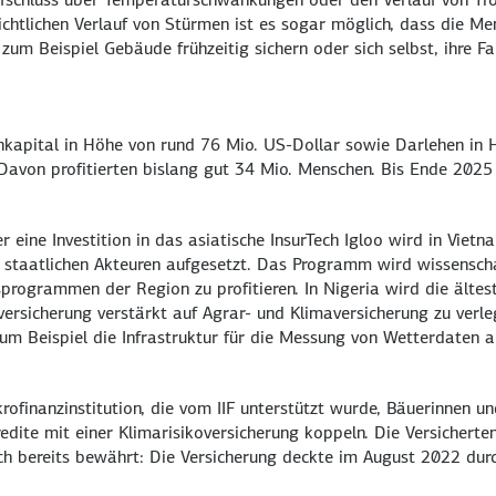
htlichen Verlauf von Stürmen ist es sogar möglich, dass die Me
 zum Beispiel Gebäude frühzeitig sichern oder sich selbst, ihre 
kapital in Höhe von rund 76 Mio. US-Dollar sowie Darlehen in 
 Davon profitierten bislang gut 34 Mio. Menschen. Bis Ende 2025 
r eine Investition in das asiatische InsurTech Igloo wird in Viet
 staatlichen Akteuren aufgesetzt. Das Programm wird wissenscha
rogrammen der Region zu profitieren. In Nigeria wird die ältes
versicherung verstärkt auf Agrar- und Klimaversicherung zu verl
d zum Beispiel die Infrastruktur für die Messung von Wetterdaten
krofinanzinstitution, die vom IIF unterstützt wurde, Bäuerinnen u
dite mit einer Klimarisikoversicherung koppeln. Die Versicherte
 sich bereits bewährt: Die Versicherung deckte im August 2022