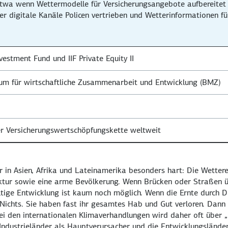
 etwa wenn Wettermodelle für Versicherungsangebote aufbereitet
r digitale Kanäle Policen vertrieben und Wetterinformationen fü
nvestment Fund und IIF Private Equity II
um für wirtschaftliche Zusammenarbeit und Entwicklung (BMZ)
 Versicherungswertschöpfungskette weltweit
r in Asien, Afrika und Lateinamerika besonders hart: Die Wettere
truktur sowie eine arme Bevölkerung. Wenn Brücken oder Straßen
ltige Entwicklung ist kaum noch möglich. Wenn die Ernte durch D
 Nichts. Sie haben fast ihr gesamtes Hab und Gut verloren. Dan
Bei den internationalen Klimaverhandlungen wird daher oft über „
Industrieländer als Hauptverursacher und die Entwicklungsländer