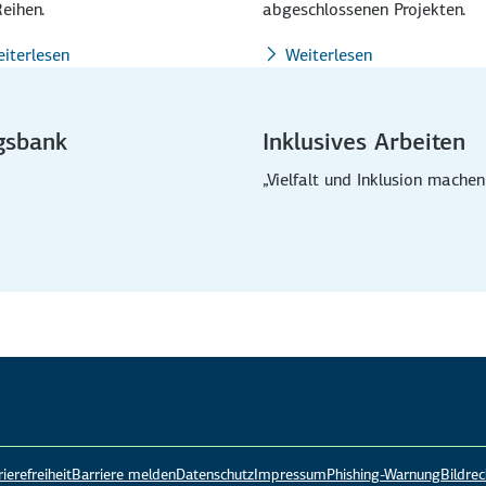
eihen.
abgeschlossenen Projekten.
iterlesen
Weiterlesen
gsbank
Inklusives Arbeiten
„Vielfalt und Inklusion machen
ierefreiheit
Barriere melden
Datenschutz
Impressum
Phishing-Warnung
Bildrec