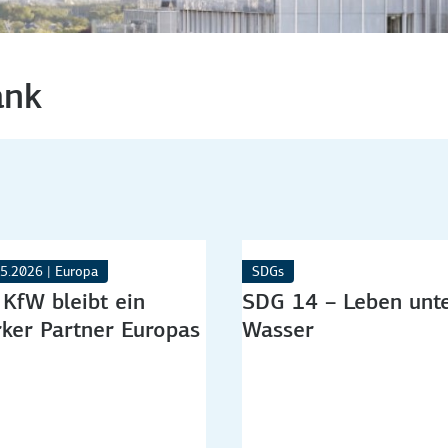
ank
5.2026 | Europa
SDGs
 KfW bleibt ein
SDG 14 – Leben unt
rker Partner Europas
Wasser