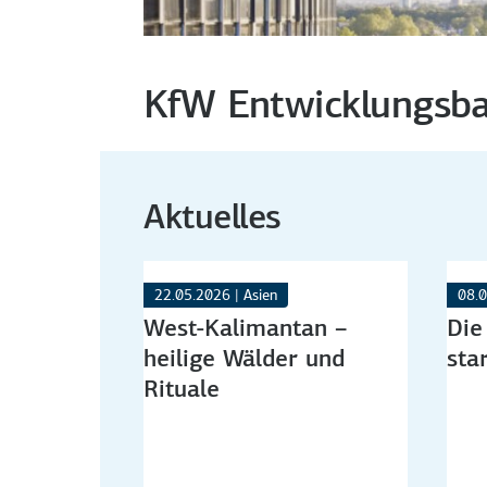
KfW Entwicklungsb
Aktuelles
22.05.2026 | Asien
08.0
West-Kalimantan –
Die
heilige Wälder und
sta
Rituale