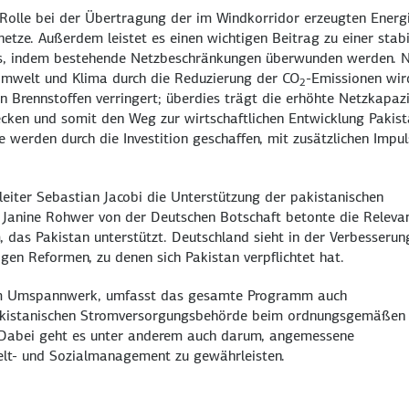
Rolle bei der Übertragung der im Windkorridor erzeugten Energ
etze. Außerdem leistet es einen wichtigen Beitrag zu einer stabi
es, indem bestehende Netzbeschränkungen überwunden werden. 
Umwelt und Klima durch die Reduzierung der CO
-Emissionen wir
2
n Brennstoffen verringert; überdies trägt die erhöhte Netzkapaz
ecken und somit den Weg zur wirtschaftlichen Entwicklung Pakis
e werden durch die Investition geschaffen, mit zusätzlichen Impu
eiter Sebastian Jacobi die Unterstützung der pakistanischen
e. Janine Rohwer von der Deutschen Botschaft betonte die Releva
 das Pakistan unterstützt. Deutschland sieht in der Verbesserun
gen Reformen, zu denen sich Pakistan verpflichtet hat.
m Umspannwerk, umfasst das gesamte Programm auch
akistanischen Stromversorgungsbehörde beim ordnungsgemäßen
. Dabei geht es unter anderem auch darum, angemessene
lt- und Sozialmanagement zu gewährleisten.