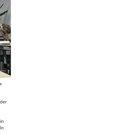
e
 der
in
ln