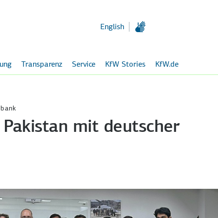
Zum
Hauptinhalt
English
rung
Transparenz
Service
KfW Stories
KfW.de
sbank
 Pakistan mit deutscher