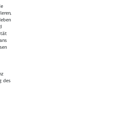
ie
leren,
Neben
d
ität
tans
lsen
nz
g des